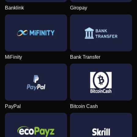
Banklink
Giropay
MiFinity
Bank Transfer
PayPal
Bitcoin Cash