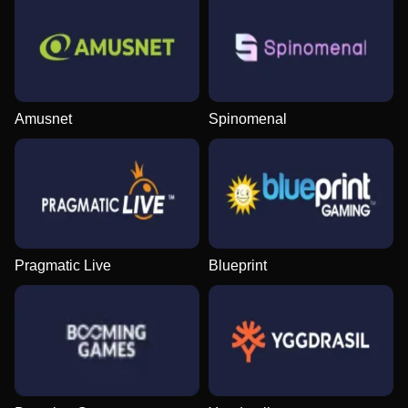
Evolution Gaming
BGaming
Pragmatic Play
Evolution Gaming
Pragmatic Play
Pragmatic Play
Amusnet
Spinomenal
Live Blackjack
Tower X
Book of Dead
Lightning Roulette
Lucky Crumbling
Sweet Bonanza
Evolution Gaming
Smart Soft
Play’n GO
Evolution Gaming
Gamzix
Pragmatic Play
Pragmatic Live
Blueprint
Lightning Dice
Bustabit
Mega Moolah
Monopoly Live
Moonshot
Wolf Gold
Evolution Gaming
Independent
Microgaming
Evolution Gaming
SoftSwiss
Pragmatic Play