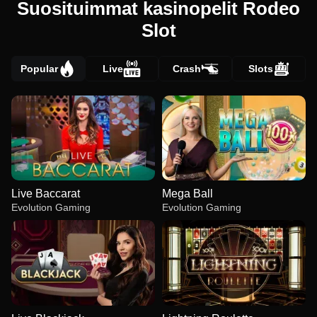
Suosituimmat kasinopelit Rodeo
Slot
Popular
Live
Crash
Slots
Live Baccarat
Mega Ball
Evolution Gaming
Evolution Gaming