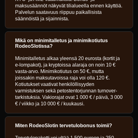
maksusäännöt näkyvät tilialueella ennen käyttöä.
Palvelun saatavuus riippuu paikallisista
säännöistä ja sijainnista.
Mikä on minimitalletus ja minimikotiutus
RodeoSlotissa?
Minimitalletus alkaa yleensä 20 eurosta (kortit ja
e-lompakot), ja kryptoissa alaraja on noin 10 €
vasta-arvo. Minimikotiutus on 50 €, mutta
joissakin maksutavoissa raja voi olla 120 €.
Kotiutukset vaativat henkilöllisyyden
varmistuksen sekä petostentorjunnan turnover-
tarkistuksia. Vakiorajat ovat 1 000 € / päivä, 3 000
€ / viikko ja 10 000 € / kuukausi.
Miten RodeoSlotin tervetulobonus toimii?
Tervetulopaketti voi yltää 1 500 euroon ja 250