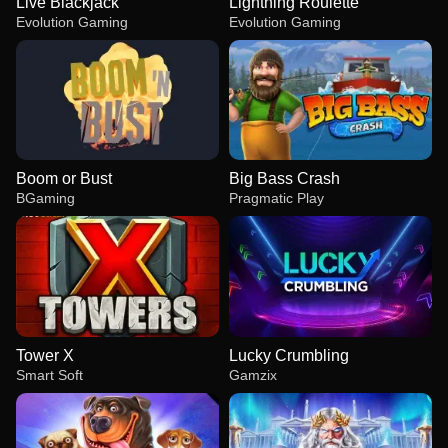
Live Blackjack
Lightning Roulette
Evolution Gaming
Evolution Gaming
Boom or Bust
Big Bass Crash
BGaming
Pragmatic Play
Tower X
Lucky Crumbling
Smart Soft
Gamzix