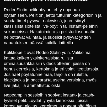
RodeoSlotin pelilobby on tehty nopeaan
löytämiseen. Pelit on jaettu tuttuihin kategorioihin ja
suodattimet pysyvät näkyvissä, joten siirryt
klassisista sloteista live-pöytiin tai instant-peleihin
sekunneissa. Hakutoiminto ja pelistudiosuodatin
helpottavat valintaa, ja suosikit pysyvät yhden
napautuksen päässä kaikilla laitteilla.
Kolikkopelit ovat Rodeo Slotin ydin. Valikoima
kattaa kaiken yksinkertaisista rullista
ominaisuusrikkaisiin videoslotteihin, joissa on
bonuskierroksia, kertoimia ja eri volatiliteettitasoja.
Jos haet pöytätunnelmaa, tarjolla on rulettia,
blackjackia ja baccarat’ta useina versioina, myös
live-jakajilla ammattistudioista.
Nopeampiin sessioihin sopivat instant- ja crash-
tyyliset pelit. Löydät lyhyitä kierroksia, joissa
korostuvat ajoitus, kertoimet ja nopeat päätökset.