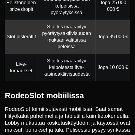
Pelistorioiden
Jopa 25 000
kelpoisissa
prize dropit
000 €
pyöräytyksissä
Sijoitus määräytyy
pyöräytysaktiivisuuden
Slot-pisterallit
Jopa 85 000 €
mukaan valituissa
peleissä
Sijoitus määräytyy
Live-
kelpoisesta live-
Jopa 10 000 €
turnaukset
kasinoaktiivisuudesta
RodeoSlot mobiilissa
RodeoSlot toimii sujuvasti mobiilissa. Saat samat
tilityökalut puhelimella ja tabletilla kuin tietokoneella.
Lobby mukautuu kosketuskäyttöön, ja käytössä ovat
maksut, bonukset ja tuki. Pelisessio pysyy synkassa