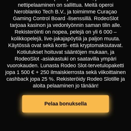
nettipelaaminen on sallittua. Meitä operoi
Neroblanko Tech B.V., ja toimimme Curaçao
Gaming Control Board -lisenssillä. RodeoSlot
tarjoaa kasinon ja vedonlyönnin saman tilin alle.
Rekisteröinti on nopea, pelejä on yli 6 000 –
kolikkopelejä, live-jakajapöytiä ja paljon muuta.
Käytössä ovat sekä kortti- että kryptomaksutavat.
Kotiutukset hoituvat sääntöjen mukaan, ja
RodeoSlot -asiakastuki on saatavilla ympäri
vuorokauden. Lunasta Rodeo Slot-tervetulopaketti
jopa 1 500 € + 250 ilmaiskierrosta sekä viikoittainen
cashback jopa 25 %. Rekisteröidy Rodeo Slotille ja
aloita pelaaminen jo tänään!
Pelaa bonuksella