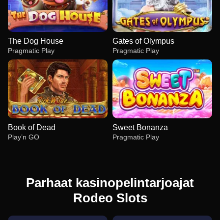
The Dog House
Gates of Olympus
Pragmatic Play
Pragmatic Play
Book of Dead
Sweet Bonanza
Play’n GO
Pragmatic Play
Parhaat kasinopelintarjoajat
Rodeo Slots
Live Baccarat
Boom or Bust
The Dog House
Mega Ball
Big Bass Crash
Gates of Olympus